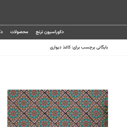
دکوراسیون ترنج
محصولات
دک
بایگانی برچسب برای: کاغذ دیواری